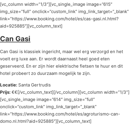
[vc_column width=”1/3″][vc_single_image image=”615″
img_size=”full” onclick=”custom_link” img_link_target=”_blank”
link=”https://www.booking.com/hotel/es/cas-gasi.nl.html?
aid=925885″][vc_column_text]
Can Gasi
Can Gasi is klassiek ingericht, maar wel erg verzorgd en het
voelt erg luxe aan. Er wordt daarnaast heel goed eten
geserveerd. En er zijn hier elektrische fietsen te huur en dit
hotel probeert zo duurzaam mogelijk te zijn.
Locatie:
Santa Gertrudis
Prijs:
€€[/vc_column_text][/vc_column][vc_column width=”1/3″]
[vc_single_image image=”614″ img_size=”full”
onclick=”custom_link” img_link_target=”_blank”
link=”https://www.booking.com/hotel/es/agroturismo-can-
domo.nl.html?aid=925885″][vc_column_text]