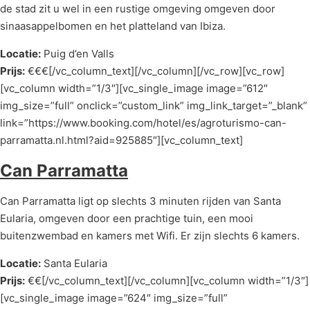
de stad zit u wel in een rustige omgeving omgeven door
sinaasappelbomen en het platteland van Ibiza.
Locatie:
Puig d’en Valls
Prijs:
€€€[/vc_column_text][/vc_column][/vc_row][vc_row]
[vc_column width=”1/3″][vc_single_image image=”612″
img_size=”full” onclick=”custom_link” img_link_target=”_blank”
link=”https://www.booking.com/hotel/es/agroturismo-can-
parramatta.nl.html?aid=925885″][vc_column_text]
Can Parramatta
Can Parramatta ligt op slechts 3 minuten rijden van Santa
Eularia, omgeven door een prachtige tuin, een mooi
buitenzwembad en kamers met Wifi. Er zijn slechts 6 kamers.
Locatie:
Santa Eularia
Prijs:
€€[/vc_column_text][/vc_column][vc_column width=”1/3″]
[vc_single_image image=”624″ img_size=”full”