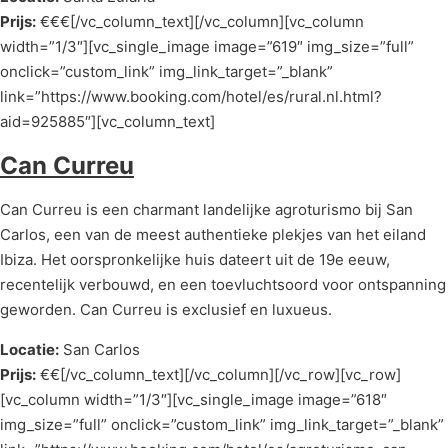
Prijs:
€€€[/vc_column_text][/vc_column][vc_column
width=”1/3″][vc_single_image image=”619″ img_size=”full”
onclick=”custom_link” img_link_target=”_blank”
link=”https://www.booking.com/hotel/es/rural.nl.html?
aid=925885″][vc_column_text]
Can Curreu
Can Curreu is een charmant landelijke agroturismo bij San
Carlos, een van de meest authentieke plekjes van het eiland
Ibiza. Het oorspronkelijke huis dateert uit de 19e eeuw,
recentelijk verbouwd, en een toevluchtsoord voor ontspanning
geworden. Can Curreu is exclusief en luxueus.
Locatie:
San Carlos
Prijs:
€€[/vc_column_text][/vc_column][/vc_row][vc_row]
[vc_column width=”1/3″][vc_single_image image=”618″
img_size=”full” onclick=”custom_link” img_link_target=”_blank”