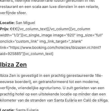
kamers, heerlijke mediterrane fusion gerechten in het
restaurant en een scala aan luxe diensten in een relaxte,
verfijnde sfeer.
Locatie:
San Miguel
Prijs:
€€€[/vc_column_text][/vc_column][vc_column
width=”1/3″][vc_single_image image=”620″ img_size=”full”
onclick=”custom_link” img_link_target=”_blank”
link=”https://www.booking.com/hotel/es/ibizazen.nl.html?
aid=925885″][vc_column_text]
Ibiza Zen
Ibiza Zen is gevestigd in een prachtig gerestaureerde 18e-
eeuwse boerderij, en getransformeerd tot een moderne,
verfijnde, vriendelijke agroturismo. U zult genieten van een
prachtig hotel op een uitstekende locatie op minder dan een
kilometer van de stranden van Santa Eulària en Caló de s’Alga.
Locatie:
Santa Eularia