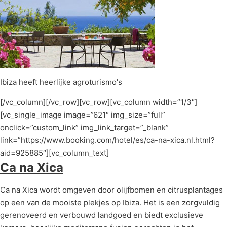
Ibiza heeft heerlijke agroturismo's
[/vc_column][/vc_row][vc_row][vc_column width=”1/3″]
[vc_single_image image=”621″ img_size=”full”
onclick=”custom_link” img_link_target=”_blank”
link=”https://www.booking.com/hotel/es/ca-na-xica.nl.html?
aid=925885″][vc_column_text]
Ca na Xica
Ca na Xica wordt omgeven door olijfbomen en citrusplantages
op een van de mooiste plekjes op Ibiza. Het is een zorgvuldig
gerenoveerd en verbouwd landgoed en biedt exclusieve