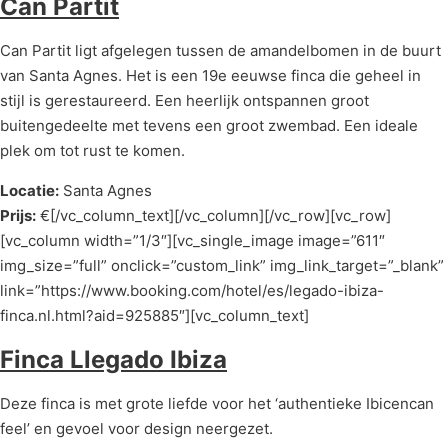
Can Partit
Can Partit ligt afgelegen tussen de amandelbomen in de buurt
van Santa Agnes. Het is een 19e eeuwse finca die geheel in
stijl is gerestaureerd. Een heerlijk ontspannen groot
buitengedeelte met tevens een groot zwembad. Een ideale
plek om tot rust te komen.
Locatie:
Santa Agnes
Prijs:
€[/vc_column_text][/vc_column][/vc_row][vc_row]
[vc_column width=”1/3″][vc_single_image image=”611″
img_size=”full” onclick=”custom_link” img_link_target=”_blank”
link=”https://www.booking.com/hotel/es/legado-ibiza-
finca.nl.html?aid=925885″][vc_column_text]
Finca Llegado Ibiza
Deze finca is met grote liefde voor het ‘authentieke Ibicencan
feel’ en gevoel voor design neergezet.