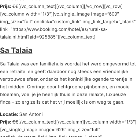
Prijs:
€€[/vc_column_text][/vc_column][/vc_row][vc_row]
[vc_column width=”1/3″][vc_single_image image=”609″
img_size=”full” onclick=”custom_link” img_link_target=”_blank”
link=”https://www.booking.com/hotel/es/rural-sa-
talaia.nl.html?aid=925885″][vc_column_text]
Sa Talaia
Sa Talaia was een familiehuis voordat het werd omgevormd tot
een retraite, en geeft daardoor nog steeds een vriendelijke
vertrouwde sfeer, ondanks het koninklijke ogende torentje in
het midden. Omringd door lichtgroene pijnbomen, en mooie
bloemen, voel je je heerlijk thuis in deze relaxte, luxueuze
finca – zo erg zelfs dat het vrij moeilijk is om weg te gaan.
Locatie:
San Antoni
Prijs:
€€[/vc_column_text][/vc_column][vc_column width=”1/3″]
[vc_single_image image=”626″ img_size=”full”