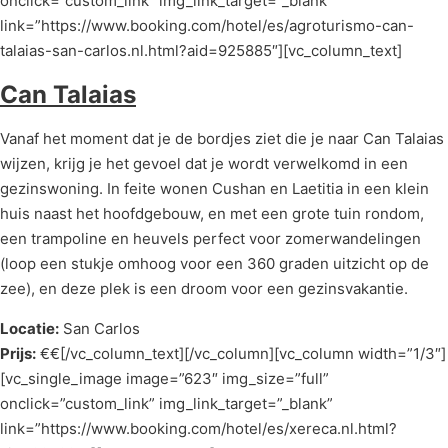
onclick=”custom_link” img_link_target=”_blank”
link=”https://www.booking.com/hotel/es/agroturismo-can-
talaias-san-carlos.nl.html?aid=925885″][vc_column_text]
Can Talaias
Vanaf het moment dat je de bordjes ziet die je naar Can Talaias
wijzen, krijg je het gevoel dat je wordt verwelkomd in een
gezinswoning. In feite wonen Cushan en Laetitia in een klein
huis naast het hoofdgebouw, en met een grote tuin rondom,
een trampoline en heuvels perfect voor zomerwandelingen
(loop een stukje omhoog voor een 360 graden uitzicht op de
zee), en deze plek is een droom voor een gezinsvakantie.
Locatie:
San Carlos
Prijs:
€€[/vc_column_text][/vc_column][vc_column width=”1/3″]
[vc_single_image image=”623″ img_size=”full”
onclick=”custom_link” img_link_target=”_blank”
link=”https://www.booking.com/hotel/es/xereca.nl.html?