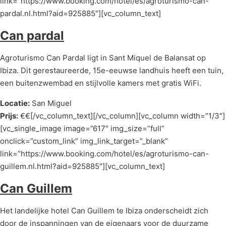
link=”https://www.booking.com/hotel/es/agroturismo-can-
pardal.nl.html?aid=925885″][vc_column_text]
Can pardal
Agroturismo Can Pardal ligt in Sant Miquel de Balansat op
Ibiza. Dit gerestaureerde, 15e-eeuwse landhuis heeft een tuin,
een buitenzwembad en stijlvolle kamers met gratis WiFi.
Locatie:
San Miguel
Prijs:
€€[/vc_column_text][/vc_column][vc_column width=”1/3″]
[vc_single_image image=”617″ img_size=”full”
onclick=”custom_link” img_link_target=”_blank”
link=”https://www.booking.com/hotel/es/agroturismo-can-
guillem.nl.html?aid=925885″][vc_column_text]
Can Guillem
Het landelijke hotel Can Guillem te Ibiza onderscheidt zich
door de inspanningen van de eigenaars voor de duurzame