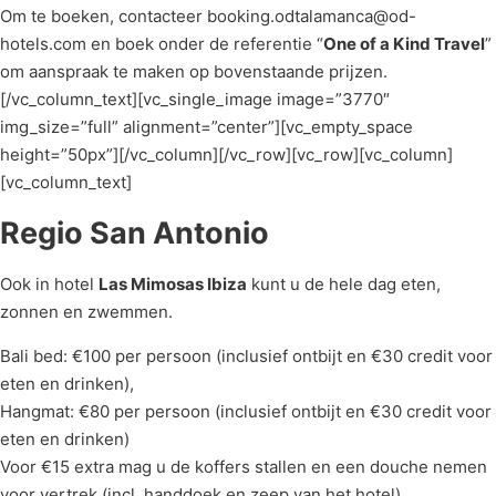
Om te boeken, contacteer booking.odtalamanca@od-
hotels.com en boek onder de referentie “
One of a Kind Travel
”
om aanspraak te maken op bovenstaande prijzen.
[/vc_column_text][vc_single_image image=”3770″
img_size=”full” alignment=”center”][vc_empty_space
height=”50px”][/vc_column][/vc_row][vc_row][vc_column]
[vc_column_text]
Regio San Antonio
Ook in hotel
Las Mimosas Ibiza
kunt u de hele dag eten,
zonnen en zwemmen.
Bali bed: €100 per persoon (inclusief ontbijt en €30 credit voor
eten en drinken),
Hangmat: €80 per persoon (inclusief ontbijt en €30 credit voor
eten en drinken)
Voor €15 extra mag u de koffers stallen en een douche nemen
voor vertrek (incl. handdoek en zeep van het hotel).