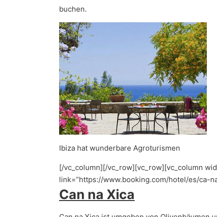
buchen.
Ibiza hat wunderbare Agroturismen
[/vc_column][/vc_row][vc_row][vc_column widt
link=”https://www.booking.com/hotel/es/ca-n
Can na Xica
Can na Xica ist umgeben von Olivenbäumen und