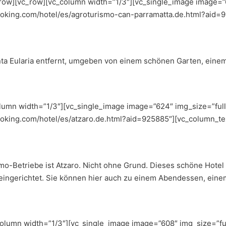
ow][vc_row][vc_column width=”1/3″][vc_single_image image=”61
booking.com/hotel/es/agroturismo-can-parramatta.de.html?aid=
anta Eularia entfernt, umgeben von einem schönen Garten, ei
lumn width=”1/3″][vc_single_image image=”624″ img_size=”full
ooking.com/hotel/es/atzaro.de.html?aid=925885″][vc_column_te
o-Betriebe ist Atzaro. Nicht ohne Grund. Dieses schöne Hotel 
l eingerichtet. Sie können hier auch zu einem Abendessen, eine
lumn width=”1/3″][vc_single_image image=”608″ img_size=”ful