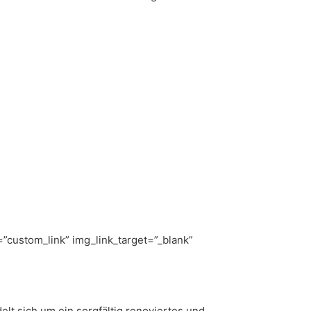
”custom_link” img_link_target=”_blank”
lt sich um ein sorgfältig renoviertes und