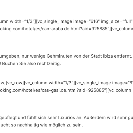
umn width=”1/3″][vc_single_image image=”616″ img_size=”full”
booking.com/hotel/es/can-araba.de.html?aid=925885″][vc_column
umgeben, nur wenige Gehminuten von der Stadt Ibiza entfernt. 
 Buchen Sie also rechtzeitig.
w][vc_row][vc_column width=”1/3″][vc_single_image image=”615
ooking.com/hotel/es/cas-gasi.de.html?aid=925885″][vc_column_
r gepflegt und fühlt sich sehr luxuriös an. Außerdem wird sehr g
ucht so nachhaltig wie möglich zu sein.