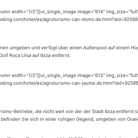
umn width=”1/3″][vc_single_image image=”614″ img_size=”full”
booking.com/hotel/es/agroturismo-can-domo.de.html?aid=92588
men umgeben und verfügt über einen Außenpool auf einem Hüge
f Roca Llisa auf Ibiza entfernt.
umn width=”1/3″][vc_single_image image=”613″ img_size=”full”
booking.com/hotel/es/agroturismo-can-jaume.de.html?aid=92588
smo-Betriebe, die nicht weit von der der Stadt Ibiza entfernt s
dt befinden Sie sich in einer ruhigen Gegend, umgeben von Ora