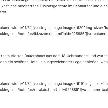
 köstliche mediterrane Fusionsgerichte im Restaurant und eine
etet.
lumn width=”1/3″][vc_single_image image=”620″ img_size=”ful
ooking.com/hotel/es/ibizazen.de.html?aid=925885″][vc_column_
n restaurierten Bauernhaus aus dem 18. Jahrhundert und wurde
rden ein schönes Hotel in ausgezeichneter Lage genießen, wen
lumn width=”1/3″][vc_single_image image=”619″ img_size=”full
ooking.com/hotel/es/rural.de.html?aid=925885″][vc_column_text