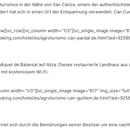
turismus in der Nähe von San Carlos, einem der authentischsten 
ert hat sich in einen Ort der Entspannung verwandelt. Can Curr
w][vc_row][vc_column width=”1/3″][vc_single_image image=”618
booking.com/hotel/es/agroturismo-can-pardal.de.html?aid=9258
Miquel de Balansat auf Ibiza. Dieses restaurierte Landhaus aus
 mit kostenlosem Wi-Fi.
umn width=”1/3″][vc_single_image image=”617″ img_size=”full”
booking.com/hotel/es/agroturismo-can-guillem.de.html?aid=925
ichnet sich durch die Bemühungen seiner Besitzer um eine nach