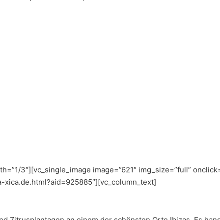
h=”1/3″][vc_single_image image=”621″ img_size=”full” onclick=
a-xica.de.html?aid=925885″][vc_column_text]
 Zitrusplantagen an einem der schönsten Orte Ibizas. Es hande