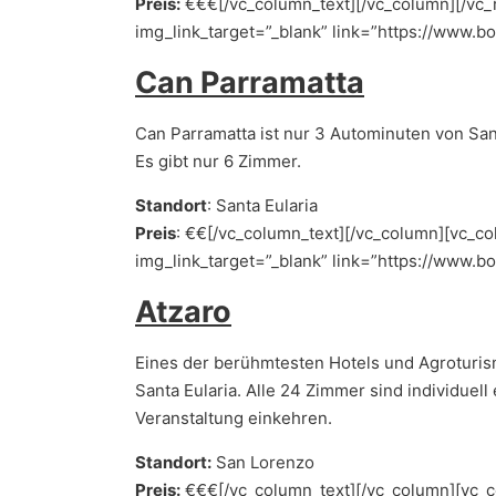
Preis:
€€€[/vc_column_text][/vc_column][/vc_r
img_link_target=”_blank” link=”https://www.
Can Parramatta
Can Parramatta ist nur 3 Autominuten von S
Es gibt nur 6 Zimmer.
Standort
: Santa Eularia
Preis
: €€[/vc_column_text][/vc_column][vc_co
img_link_target=”_blank” link=”https://www.b
Atzaro
Eines der berühmtesten Hotels und Agroturism
Santa Eularia. Alle 24 Zimmer sind individuel
Veranstaltung einkehren.
Standort:
San Lorenzo
Preis:
€€€[/vc_column_text][/vc_column][vc_co