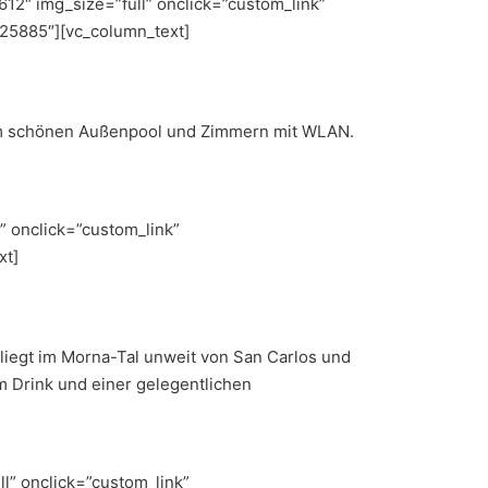
2″ img_size=”full” onclick=”custom_link”
925885″][vc_column_text]
nem schönen Außenpool und Zimmern mit WLAN.
” onclick=”custom_link”
xt]
liegt im Morna-Tal unweit von San Carlos und
m Drink und einer gelegentlichen
l” onclick=”custom_link”