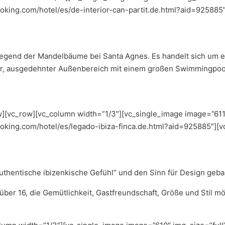
ooking.com/hotel/es/de-interior-can-partit.de.html?aid=925885
Gegend der Mandelbäume bei Santa Agnes. Es handelt sich um ein
er, ausgedehnter Außenbereich mit einem großen Swimmingpool 
][vc_row][vc_column width=”1/3″][vc_single_image image=”611″
ooking.com/hotel/es/legado-ibiza-finca.de.html?aid=925885″][v
authentische ibizenkische Gefühl” und den Sinn für Design geba
le über 16, die Gemütlichkeit, Gastfreundschaft, Größe und Stil m