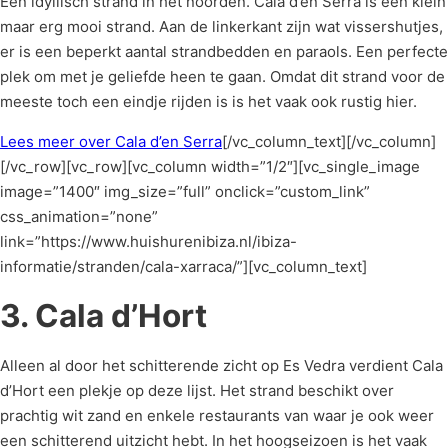
Een idyllisch strand in het noorden. Cala d’en Serra is een klein
maar erg mooi strand. Aan de linkerkant zijn wat vissershutjes,
er is een beperkt aantal strandbedden en paraols. Een perfecte
plek om met je geliefde heen te gaan. Omdat dit strand voor de
meeste toch een eindje rijden is is het vaak ook rustig hier.
Lees meer over Cala d’en Serra
[/vc_column_text][/vc_column]
[/vc_row][vc_row][vc_column width=”1/2″][vc_single_image
image=”1400″ img_size=”full” onclick=”custom_link”
css_animation=”none”
link=”https://www.huishurenibiza.nl/ibiza-
informatie/stranden/cala-xarraca/”][vc_column_text]
3. Cala d’Hort
Alleen al door het schitterende zicht op Es Vedra verdient Cala
d’Hort een plekje op deze lijst. Het strand beschikt over
prachtig wit zand en enkele restaurants van waar je ook weer
een schitterend uitzicht hebt. In het hoogseizoen is het vaak