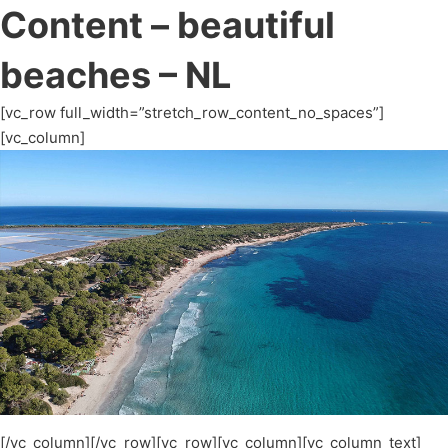
Content – beautiful
beaches – NL
[vc_row full_width=”stretch_row_content_no_spaces”]
[vc_column]
[/vc_column][/vc_row][vc_row][vc_column][vc_column_text]