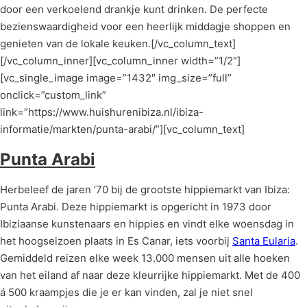
door een verkoelend drankje kunt drinken. De perfecte
bezienswaardigheid voor een heerlijk middagje shoppen en
genieten van de lokale keuken.[/vc_column_text]
[/vc_column_inner][vc_column_inner width=”1/2″]
[vc_single_image image=”1432″ img_size=”full”
onclick=”custom_link”
link=”https://www.huishurenibiza.nl/ibiza-
informatie/markten/punta-arabi/”][vc_column_text]
Punta Arabi
Herbeleef de jaren ’70 bij de grootste hippiemarkt van Ibiza:
Punta Arabi. Deze hippiemarkt is opgericht in 1973 door
Ibiziaanse kunstenaars en hippies en vindt elke woensdag in
het hoogseizoen plaats in Es Canar, iets voorbij
Santa Eularia
.
Gemiddeld reizen elke week 13.000 mensen uit alle hoeken
van het eiland af naar deze kleurrijke hippiemarkt. Met de 400
á 500 kraampjes die je er kan vinden, zal je niet snel