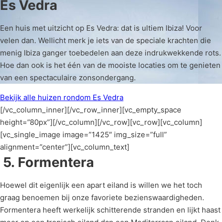
Es Vedra
Een huis met uitzicht op Es Vedra: dat is ultiem Ibiza! Voor
velen dan. Wellicht merk je iets van de speciale krachten die
menig Ibiza ganger toebedelen aan deze indrukwekkende rots.
Hoe dan ook is het één van de mooiste locaties om te genieten
van een spectaculaire zonsondergang.
Bekijk alle huizen rondom Es Vedra
[/vc_column_inner][/vc_row_inner][vc_empty_space
height=”80px”][/vc_column][/vc_row][vc_row][vc_column]
[vc_single_image image=”1425″ img_size=”full”
alignment=”center”][vc_column_text]
5.
Formentera
Hoewel dit eigenlijk een apart eiland is willen we het toch
graag benoemen bij onze favoriete bezienswaardigheden.
Formentera heeft werkelijk schitterende stranden en lijkt haast