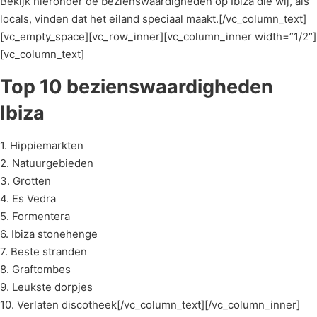
Bekijk hieronder de bezienswaardigheden op Ibiza die wij, als
locals, vinden dat het eiland speciaal maakt.[/vc_column_text]
[vc_empty_space][vc_row_inner][vc_column_inner width=”1/2″]
[vc_column_text]
Top 10 bezienswaardigheden
Ibiza
1. Hippiemarkten
2. Natuurgebieden
3. Grotten
4. Es Vedra
5. Formentera
6. Ibiza stonehenge
7. Beste stranden
8. Graftombes
9. Leukste dorpjes
10. Verlaten discotheek[/vc_column_text][/vc_column_inner]