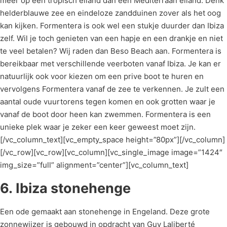
meer op een tropisch eiland dan een Mediterraan eiland. Denk
helderblauwe zee en eindeloze zandduinen zover als het oog
kan kijken. Formentera is ook wel een stukje duurder dan Ibiza
zelf. Wil je toch genieten van een hapje en een drankje en niet
te veel betalen? Wij raden dan Beso Beach aan. Formentera is
bereikbaar met verschillende veerboten vanaf Ibiza. Je kan er
natuurlijk ook voor kiezen om een prive boot te huren en
vervolgens Formentera vanaf de zee te verkennen. Je zult een
aantal oude vuurtorens tegen komen en ook grotten waar je
vanaf de boot door heen kan zwemmen. Formentera is een
unieke plek waar je zeker een keer geweest moet zijn.
[/vc_column_text][vc_empty_space height=”80px”][/vc_column]
[/vc_row][vc_row][vc_column][vc_single_image image=”1424″
img_size=”full” alignment=”center”][vc_column_text]
6. Ibiza stonehenge
Een ode gemaakt aan stonehenge in Engeland. Deze grote
zonnewijzer is gebouwd in opdracht van Guy Laliberté