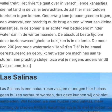
vallei trekt. Het riviertje gaat over in verschillende kanaaltjes
die het land in de vallei bevruchten. Je zal hier maar zelden
toeristen tegen komen. Onderweg kom je boomgaarden tegen,
een waterval, een prachtig oude brug en een wirwar aan kleine
kanaaltjes. In de zomer is er echter wel beduidend minder
water dan in de wintermaanden. De absoluut beste tijd om
deze bezienswaardigheid te bekijken is in de lente. De meer
dan 200 jaar oude watermolen “Molí d’en Tiá” is helemaal
gerestaureerd en gebruikt het water om machines aan te
sturen. Een prachtig stukje Ibiza wat je nergens anders vindt!
[/vc_column_text]
Las Salinas
Las Salinas is een natuurreservaat, en er mogen hier helaas
geen huizen verhuurd worden, dus deze kunnen wij ook niet
aanbieden. Wel hebben we veel huizen rond Salinas, meer
richting de stad en KM3/4. Vanaf hier sta je zo met je voeten op