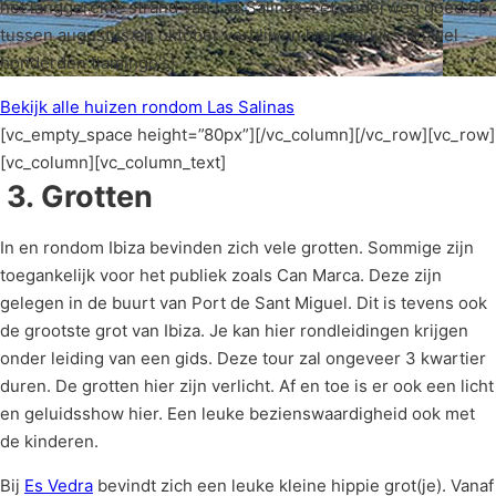
het langgerekte strand van Las Salinas. Let onderweg goed op,
tussen augustus en oktober verblijven hier jaarlijks tot wel
honderden flamingo's!
Bekijk alle huizen rondom Las Salinas
[vc_empty_space height=”80px”][/vc_column][/vc_row][vc_row]
[vc_column][vc_column_text]
3.
Grotten
In en rondom Ibiza bevinden zich vele grotten. Sommige zijn
toegankelijk voor het publiek zoals Can Marca. Deze zijn
gelegen in de buurt van Port de Sant Miguel. Dit is tevens ook
de grootste grot van Ibiza. Je kan hier rondleidingen krijgen
onder leiding van een gids. Deze tour zal ongeveer 3 kwartier
duren. De grotten hier zijn verlicht. Af en toe is er ook een licht
en geluidsshow hier. Een leuke bezienswaardigheid ook met
de kinderen.
Bij
Es Vedra
bevindt zich een leuke kleine hippie grot(je). Vanaf