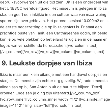
gebruiksvoorwerpen uit die tijd zien. Dit is een onderdeel van
het UNESCO werelderfgoed. Het museum is gelegen in Ibiza
stad en geeft een inkijkje in een cultuur waarvan maar weing
sporen zijn overgebleven. Het perceel beslaat 10.000m2 en is
de eerste nederzetting die op Ibiza gestart is. Er staat een
prachtige buste van Tanit, een Carthageense godin, dit beeld
kun je op vele plekken op het eiland terug zien in de naam en
logo’s van verschillende horecazaken.[/vc_column_text]
[/vc_column][/vc_row][vc_row][vc_column][vc_column_text]
9.
Leukste dorpjes van Ibiza
Ibiza is maar een klein eilandje met een handjevol dorpjes en
stadjes. De meeste zijn echter erg gezellig. Wij raden meestal
alleen aan op bij San Antonio uit de buurt te blijven. Tenzij
dronken Engelsen je ding zijn uiteraard.[/vc_column_text]
[vc_row_inner][vc_column_inner width=”1/2″][vc_single_image
image=”1421″ img_size=”full”][vc_column_text]