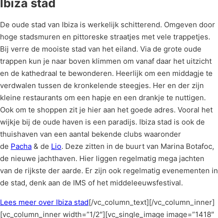
Ibiza stad
De oude stad van Ibiza is werkelijk schitterend. Omgeven door
hoge stadsmuren en pittoreske straatjes met vele trappetjes.
Bij verre de mooiste stad van het eiland. Via de grote oude
trappen kun je naar boven klimmen om vanaf daar het uitzicht
en de kathedraal te bewonderen. Heerlijk om een middagje te
verdwalen tussen de kronkelende steegjes. Her en der zijn
kleine restaurants om een hapje en een drankje te nuttigen.
Ook om te shoppen zit je hier aan het goede adres. Vooral het
wijkje bij de oude haven is een paradijs. Ibiza stad is ook de
thuishaven van een aantal bekende clubs waaronder
de
Pacha
& de
Lio
. Deze zitten in de buurt van Marina Botafoc,
de nieuwe jachthaven. Hier liggen regelmatig mega jachten
van de rijkste der aarde. Er zijn ook regelmatig evenementen in
de stad, denk aan de IMS of het middeleeuwsfestival.
Lees meer over Ibiza stad
[/vc_column_text][/vc_column_inner]
[vc_column_inner width=”1/2″][vc_single_image image=”1418″