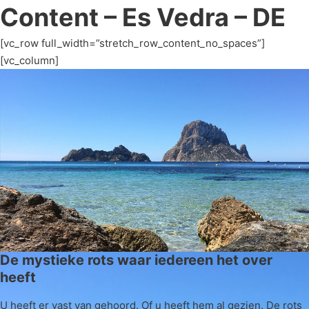
Content – Es Vedra – DE
[vc_row full_width=”stretch_row_content_no_spaces”]
[vc_column]
De mystieke rots waar iedereen het over
heeft
U heeft er vast van gehoord. Of u heeft hem al gezien. De rots