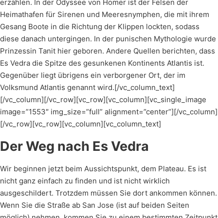
erzählen. In der Odyssee von Homer ist der Felsen der
Heimathafen für Sirenen und Meeresnymphen, die mit ihrem
Gesang Boote in die Richtung der Klippen lockten, sodass
diese danach untergingen. In der punischen Mythologie wurde
Prinzessin Tanit hier geboren. Andere Quellen berichten, dass
Es Vedra die Spitze des gesunkenen Kontinents Atlantis ist.
Gegenüber liegt übrigens ein verborgener Ort, der im
Volksmund Atlantis genannt wird.[/vc_column_text]
[/vc_column][/vc_row][vc_row][vc_column][vc_single_image
image=”1553″ img_size=”full” alignment=”center”][/vc_column]
[/vc_row][vc_row][vc_column][vc_column_text]
Der Weg nach Es Vedra
Wir beginnen jetzt beim Aussichtspunkt, dem Plateau. Es ist
nicht ganz einfach zu finden und ist nicht wirklich
ausgeschildert. Trotzdem müssen Sie dort ankommen können.
Wenn Sie die Straße ab San Jose (ist auf beiden Seiten
möglich) nehmen, kommen Sie zu einem bestimmten Zeitpunkt