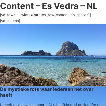
Content – Es Vedra – NL
[vc_row full_width=”stretch_row_content_no_spaces”]
[vc_column]
De mystieke rots waar iedereen het over
heeft
U heeft er vast van gehoord. Of u heeft hem al gezien. De rots