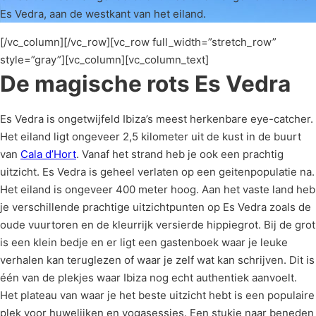
Es Vedra, aan de westkant van het eiland.
[/vc_column][/vc_row][vc_row full_width=”stretch_row”
style=”gray”][vc_column][vc_column_text]
De magische rots Es Vedra
Es Vedra is ongetwijfeld Ibiza’s meest herkenbare eye-catcher.
Het eiland ligt ongeveer 2,5 kilometer uit de kust in de buurt
van
Cala d’Hort
. Vanaf het strand heb je ook een prachtig
uitzicht. Es Vedra is geheel verlaten op een geitenpopulatie na.
Het eiland is ongeveer 400 meter hoog. Aan het vaste land heb
je verschillende prachtige uitzichtpunten op Es Vedra zoals de
oude vuurtoren en de kleurrijk versierde hippiegrot. Bij de grot
is een klein bedje en er ligt een gastenboek waar je leuke
verhalen kan teruglezen of waar je zelf wat kan schrijven. Dit is
één van de plekjes waar Ibiza nog echt authentiek aanvoelt.
Het plateau van waar je het beste uitzicht hebt is een populaire
plek voor huwelijken en yogasessies. Een stukje naar beneden