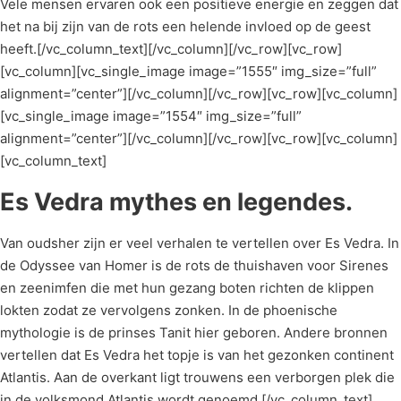
Vele mensen ervaren ook een positieve energie en zeggen dat
het na bij zijn van de rots een helende invloed op de geest
heeft.[/vc_column_text][/vc_column][/vc_row][vc_row]
[vc_column][vc_single_image image=”1555″ img_size=”full”
alignment=”center”][/vc_column][/vc_row][vc_row][vc_column]
[vc_single_image image=”1554″ img_size=”full”
alignment=”center”][/vc_column][/vc_row][vc_row][vc_column]
[vc_column_text]
Es Vedra mythes en legendes.
Van oudsher zijn er veel verhalen te vertellen over Es Vedra. In
de Odyssee van Homer is de rots de thuishaven voor Sirenes
en zeenimfen die met hun gezang boten richten de klippen
lokten zodat ze vervolgens zonken. In de phoenische
mythologie is de prinses Tanit hier geboren. Andere bronnen
vertellen dat Es Vedra het topje is van het gezonken continent
Atlantis. Aan de overkant ligt trouwens een verborgen plek die
in de volksmond Atlantis wordt genoemd.[/vc_column_text]