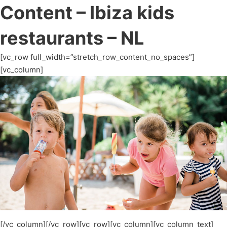
Content – Ibiza kids
restaurants – NL
[vc_row full_width=”stretch_row_content_no_spaces”]
[vc_column]
[/vc_column][/vc_row][vc_row][vc_column][vc_column_text]