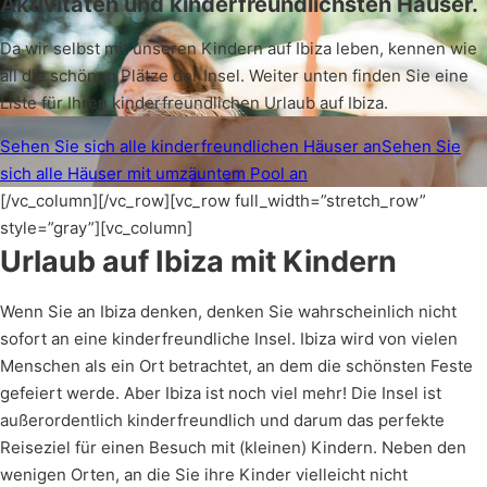
Aktivitäten und kinderfreundlichsten Häuser.
Da wir selbst mit unseren Kindern auf Ibiza leben, kennen wie
all die schönen Plätze der Insel. Weiter unten finden Sie eine
Liste für Ihren kinderfreundlichen Urlaub auf Ibiza.
Sehen Sie sich alle kinderfreundlichen Häuser an
Sehen Sie
sich alle Häuser mit umzäuntem Pool an
[/vc_column][/vc_row][vc_row full_width=”stretch_row”
style=”gray”][vc_column]
Urlaub auf Ibiza mit Kindern
Wenn Sie an Ibiza denken, denken Sie wahrscheinlich nicht
sofort an eine kinderfreundliche Insel. Ibiza wird von vielen
Menschen als ein Ort betrachtet, an dem die schönsten Feste
gefeiert werde. Aber Ibiza ist noch viel mehr! Die Insel ist
außerordentlich kinderfreundlich und darum das perfekte
Reiseziel für einen Besuch mit (kleinen) Kindern. Neben den
wenigen Orten, an die Sie ihre Kinder vielleicht nicht