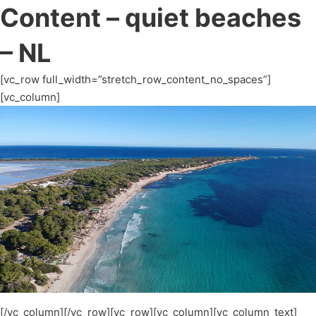
Content – quiet beaches
– NL
[vc_row full_width=”stretch_row_content_no_spaces”]
[vc_column]
[/vc_column][/vc_row][vc_row][vc_column][vc_column_text]