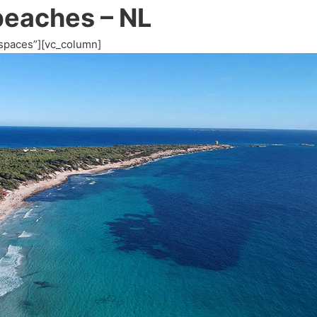
beaches – NL
spaces”][vc_column]