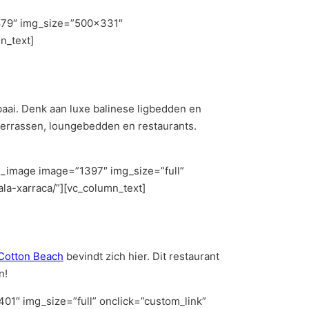
”879″ img_size=”500×331″
n_text]
baai. Denk aan luxe balinese ligbedden en
 terrassen, loungebedden en restaurants.
e_image image=”1397″ img_size=”full”
ala-xarraca/”][vc_column_text]
Cotton Beach
bevindt zich hier. Dit restaurant
n!
01″ img_size=”full” onclick=”custom_link”