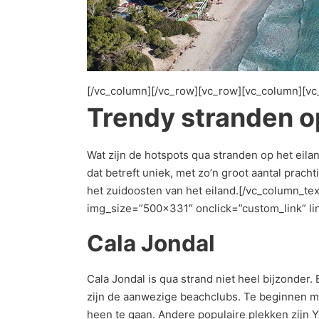
[/vc_column][/vc_row][vc_row][vc_column][vc
Trendy stranden o
Wat zijn de hotspots qua stranden op het eila
dat betreft uniek, met zo’n groot aantal prach
het zuidoosten van het eiland.[/vc_column_t
img_size=”500×331″ onclick=”custom_link” lin
Cala Jondal
Cala Jondal is qua strand niet heel bijzonder.
zijn de aanwezige beachclubs. Te beginnen 
heen te gaan. Andere populaire plekken zijn 