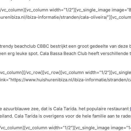
][/vc_column][vc_column width=”1/2″][vc_single_image image=
urenibiza.nl/ibiza-informatie/stranden/cala-oliveira/”][vc_colum
e trendy beachclub CBBC bestrijkt een groot gedeelte van deze 
 een erg leuke spot. Cala Bassa Beach Club heeft verschillende
[/vc_column][/vc_row][vc_row][vc_column width=”1/2″][vc_singl
nk=”https://www.huishurenibiza.nl/ibiza-informatie/stranden/c
e azuurblauwe zee, dat is Cala Tarida. het populaire restaurant
iland. Cala Tarida is overigens voor de hele familie aan te rade
[/vc_column][vc_column width=”1/2″][vc_single_image image=”14