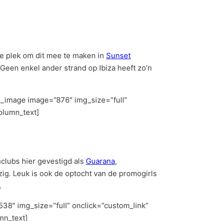
te plek om dit mee te maken in
Sunset
. Geen enkel ander strand op Ibiza heeft zo’n
e_image image=”876″ img_size=”full”
olumn_text]
hclubs hier gevestigd als
Guarana
,
zig. Leuk is ook de optocht van de promogirls
.
38″ img_size=”full” onclick=”custom_link”
mn_text]