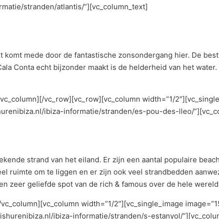
rmatie/stranden/atlantis/”][vc_column_text]
 Dit komt mede door de fantastische zonsondergang hier. De bes
t Cala Conta echt bijzonder maakt is de helderheid van het water
/vc_column][/vc_row][vc_row][vc_column width=”1/2″][vc_singl
urenibiza.nl/ibiza-informatie/stranden/es-pou-des-lleo/”][vc_c
ekende strand van het eiland. Er zijn een aantal populaire beac
 veel ruimte om te liggen en er zijn ook veel strandbedden aanwe
en zeer geliefde spot van de rich & famous over de hele wereld
[/vc_column][vc_column width=”1/2″][vc_single_image image=”15
ishurenibiza.nl/ibiza-informatie/stranden/s-estanyol/”][vc_colu