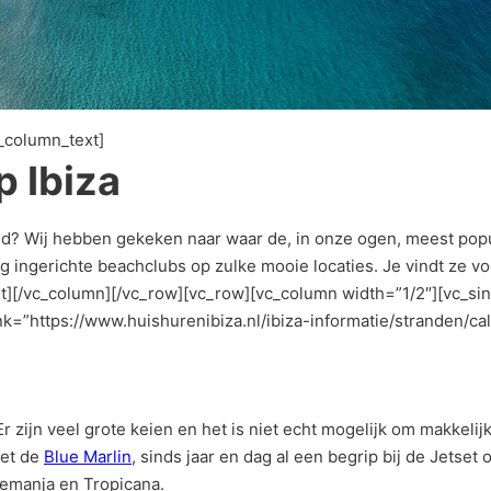
_column_text]
p Ibiza
nd? Wij hebben gekeken naar waar de, in onze ogen, meest popul
tig ingerichte beachclubs op zulke mooie locaties. Je vindt ze vo
ext][/vc_column][/vc_row][vc_row][vc_column width=”1/2″][vc_s
k=”https://www.huishurenibiza.nl/ibiza-informatie/stranden/ca
 Er zijn veel grote keien en het is niet echt mogelijk om makkel
met de
Blue Marlin
, sinds jaar en dag al een begrip bij de Jetse
Yemanja en Tropicana.