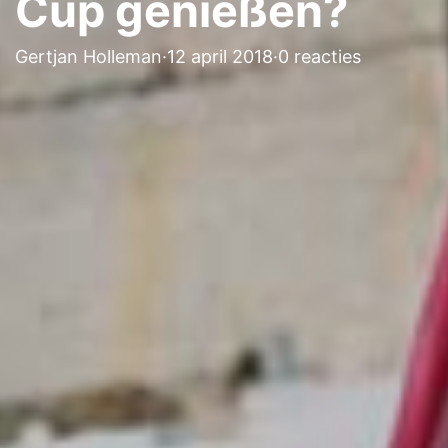
Cup genießen?
Gertjan Holleman
·
12 april 2018
·
0 reacties