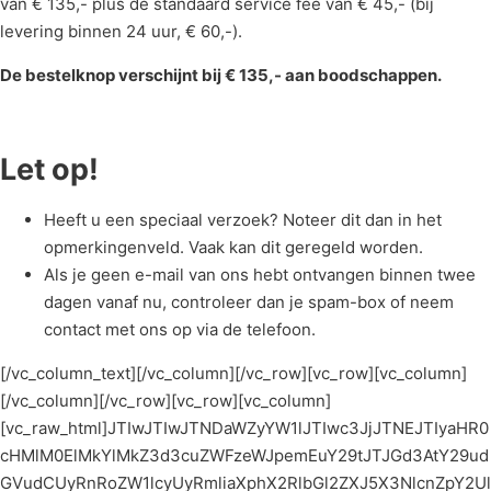
van € 135,- plus de standaard service fee van € 45,- (bij
levering binnen 24 uur, € 60,-).
De bestelknop verschijnt bij € 135,- aan boodschappen.
Let op!
Heeft u een speciaal verzoek? Noteer dit dan in het
opmerkingenveld. Vaak kan dit geregeld worden.
Als je geen e-mail van ons hebt ontvangen binnen twee
dagen vanaf nu, controleer dan je spam-box of neem
contact met ons op via de telefoon.
[/vc_column_text][/vc_column][/vc_row][vc_row][vc_column]
[/vc_column][/vc_row][vc_row][vc_column]
[vc_raw_html]JTIwJTIwJTNDaWZyYW1lJTIwc3JjJTNEJTIyaHR0
cHMlM0ElMkYlMkZ3d3cuZWFzeWJpemEuY29tJTJGd3AtY29ud
GVudCUyRnRoZW1lcyUyRmliaXphX2RlbGl2ZXJ5X3NlcnZpY2Ul