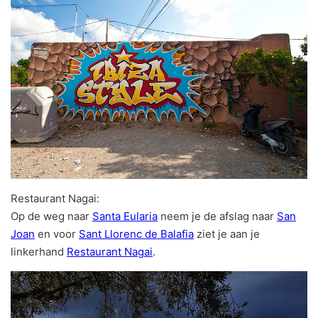
Restaurant Nagai:
Op de weg naar
Santa Eularia
neem je de afslag naar
San
Joan
en voor
Sant Llorenc de Balafia
ziet je aan je
linkerhand
Restaurant Nagai
.