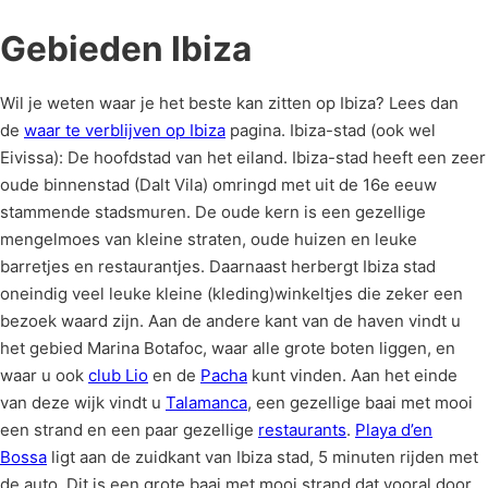
Gebieden Ibiza
Wil je weten waar je het beste kan zitten op Ibiza? Lees dan
de
waar te verblijven op Ibiza
pagina. Ibiza-stad (ook wel
Eivissa): De hoofdstad van het eiland. Ibiza-stad heeft een zeer
oude binnenstad (Dalt Vila) omringd met uit de 16e eeuw
stammende stadsmuren. De oude kern is een gezellige
mengelmoes van kleine straten, oude huizen en leuke
barretjes en restaurantjes. Daarnaast herbergt Ibiza stad
oneindig veel leuke kleine (kleding)winkeltjes die zeker een
bezoek waard zijn. Aan de andere kant van de haven vindt u
het gebied Marina Botafoc, waar alle grote boten liggen, en
waar u ook
club Lio
en de
Pacha
kunt vinden. Aan het einde
van deze wijk vindt u
Talamanca
, een gezellige baai met mooi
een strand en een paar gezellige
restaurants
.
Playa d’en
Bossa
ligt aan de zuidkant van Ibiza stad, 5 minuten rijden met
de auto. Dit is een grote baai met mooi strand dat vooral door