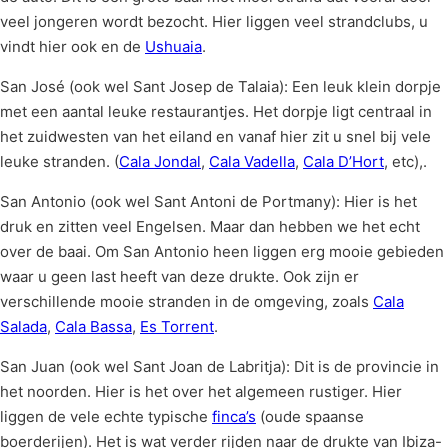
veel jongeren wordt bezocht. Hier liggen veel strandclubs, u
vindt hier ook en de
Ushuaia
.
San José (ook wel Sant Josep de Talaia): Een leuk klein dorpje
met een aantal leuke restaurantjes. Het dorpje ligt centraal in
het zuidwesten van het eiland en vanaf hier zit u snel bij vele
leuke stranden. (
Cala Jondal
,
Cala Vadella
,
Cala D’Hort
, etc),.
San Antonio (ook wel Sant Antoni de Portmany): Hier is het
druk en zitten veel Engelsen. Maar dan hebben we het echt
over de baai. Om San Antonio heen liggen erg mooie gebieden
waar u geen last heeft van deze drukte. Ook zijn er
verschillende mooie stranden in de omgeving, zoals
Cala
Salada
,
Cala Bassa
,
Es Torrent
.
San Juan (ook wel Sant Joan de Labritja): Dit is de provincie in
het noorden. Hier is het over het algemeen rustiger. Hier
liggen de vele echte typische
finca’s
(oude spaanse
boerderijen). Het is wat verder rijden naar de drukte van Ibiza-