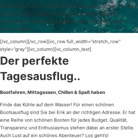
Nachdem Erik (Ihr niederländischer Kapitän) mehr als 20 Jahre
als Küchenchef gearbeitet und verschiedene Bars und
Restaurants in Amsterdam geleitet hat, begann er seinen
neuen Traum.
[/vc_column][/vc_row][vc_row full_width=”stretch_row”
style=”gray”][vc_column][vc_column_text]
Der perfekte
Tagesausflug..
Bootfahren, Mittagessen, Chillen & Spaß haben
Finde das Kühle auf dem Wasser! Für einen schönen
Bootsausflug sind Sie bei Erik an der richtigen Adresse. Er hat
eine Reihe von schönen Booten für jedes Budget. Qualität,
Transparenz und Enthusiasmus stehen dabei an erster Stelle.
Auch Lust auf ein schönes Abenteuer? Los geht’s!