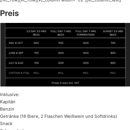
Preis
Inklusive:
Kapitän
Benzin
Getränke (16 Biere, 2 Flaschen Weißwein und Softdrinks)
Snack