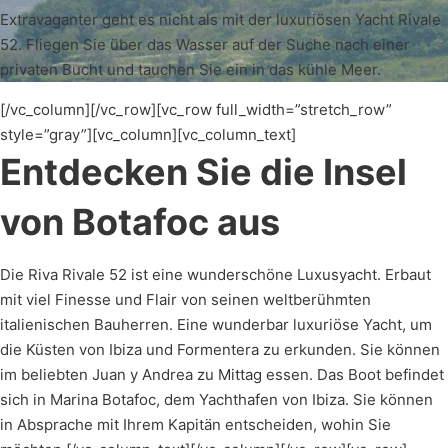
Extravaganter geht es nicht als mit der luxuriösen Yacht Rivale
52. Fliegen Sie über das Wasser auf der Suche nach einer
privaten Bucht und tauchen Sie ein in das kühle Meer.
[/vc_column][/vc_row][vc_row full_width=”stretch_row”
style=”gray”][vc_column][vc_column_text]
Entdecken Sie die Insel
von Botafoc aus
Die Riva Rivale 52 ist eine wunderschöne Luxusyacht. Erbaut
mit viel Finesse und Flair von seinen weltberühmten
italienischen Bauherren. Eine wunderbar luxuriöse Yacht, um
die Küsten von Ibiza und Formentera zu erkunden. Sie können
im beliebten Juan y Andrea zu Mittag essen. Das Boot befindet
sich in Marina Botafoc, dem Yachthafen von Ibiza. Sie können
in Absprache mit Ihrem Kapitän entscheiden, wohin Sie