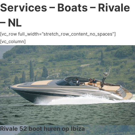
Services – Boats – Rivale
– NL
[vc_row full_width=”stretch_row_content_no_spaces”]
[vc_column]
Rivale 52 boot huren op Ibiza