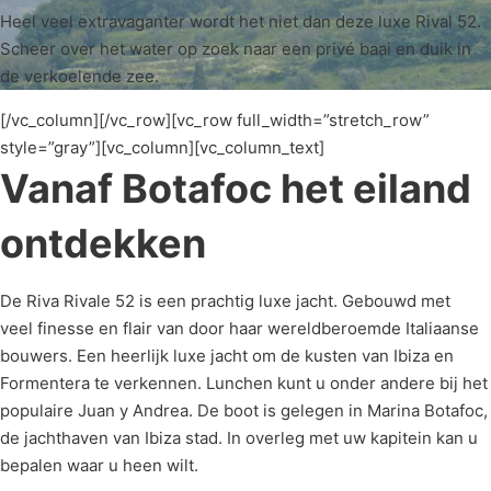
Heel veel extravaganter wordt het niet dan deze luxe Rival 52.
Scheer over het water op zoek naar een privé baai en duik in
de verkoelende zee.
[/vc_column][/vc_row][vc_row full_width=”stretch_row”
style=”gray”][vc_column][vc_column_text]
Vanaf Botafoc het eiland
ontdekken
De Riva Rivale 52 is een prachtig luxe jacht. Gebouwd met
veel finesse en flair van door haar wereldberoemde Italiaanse
bouwers. Een heerlijk luxe jacht om de kusten van Ibiza en
Formentera te verkennen. Lunchen kunt u onder andere bij het
populaire Juan y Andrea. De boot is gelegen in Marina Botafoc,
de jachthaven van Ibiza stad. In overleg met uw kapitein kan u
bepalen waar u heen wilt.