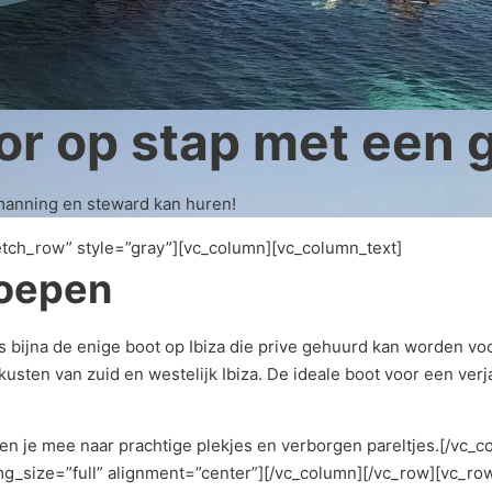
or op stap met een 
emanning en steward kan huren!
etch_row” style=”gray”][vc_column][vc_column_text]
roepen
 is bijna de enige boot op Ibiza die prive gehuurd kan worden 
usten van zuid en westelijk Ibiza. De ideale boot voor een verj
en je mee naar prachtige plekjes en verborgen pareltjes.[/vc_
g_size=”full” alignment=”center”][/vc_column][/vc_row][vc_ro