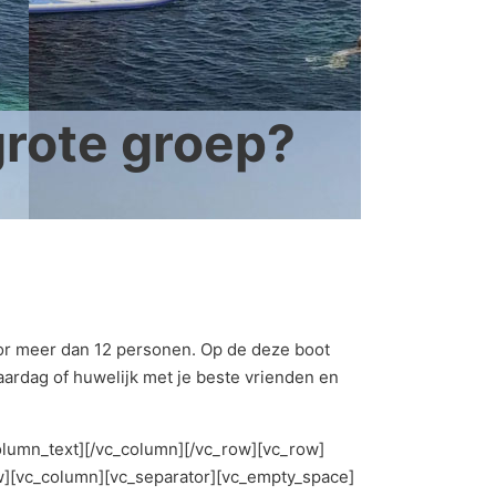
grote groep?
voor meer dan 12 personen. Op de deze boot
aardag of huwelijk met je beste vrienden en
column_text][/vc_column][/vc_row][vc_row]
w][vc_column][vc_separator][vc_empty_space]