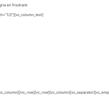
gria en frisdrank
th=”1/2″][vc_column_text]
vc_column][/vc_row][vc_row][vc_column][vc_separator][vc_emp