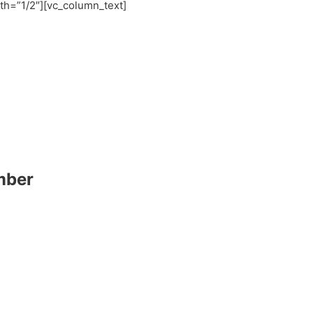
th=”1/2″][vc_column_text]
ember