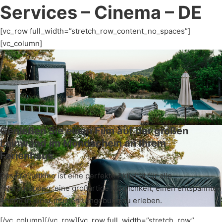
Services – Cinema – DE
[vc_row full_width=”stretch_row_content_no_spaces”]
[vc_column]
Genießen Sie einen Film auf der großen
Leinwand im Mondschein an Ihrem
Ferienhaus.
Das Freiluftkino ist eine perfekte Aktivität für alle
Altersgruppen, eine großartige Möglichkeit, einen entspannten
Abend in einer intimen Umgebung zu erleben.
[/vc_column][/vc_row][vc_row full_width=”stretch_row”