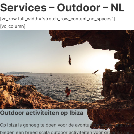
Services – Outdoor – NL
[vc_row full_width=”stretch_row_content_no_spaces”]
[vc_column]
Outdoor activiteiten op Ibiza
Op Ibiza is genoeg te doen voor de avonturiers onder ons. Wij
bieden een breed scala outdoor activiteiten voor groepen aan.