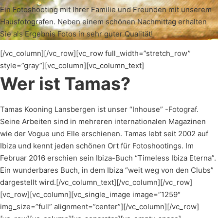
Ein Fotoshooting mit Ihrer Familie und Freunden mit unserem
Hausfotografen. Neben einem schönen Nachmittag erhalten
Sie als Ergebnis Fotos in sehr guter Qualität!
[/vc_column][/vc_row][vc_row full_width=”stretch_row”
style=”gray”][vc_column][vc_column_text]
Wer ist Tamas?
Tamas Kooning Lansbergen ist unser “Inhouse” -Fotograf.
Seine Arbeiten sind in mehreren internationalen Magazinen
wie der Vogue und Elle erschienen. Tamas lebt seit 2002 auf
Ibiza und kennt jeden schönen Ort für Fotoshootings. Im
Februar 2016 erschien sein Ibiza-Buch “Timeless Ibiza Eterna”.
Ein wunderbares Buch, in dem Ibiza “weit weg von den Clubs”
dargestellt wird.[/vc_column_text][/vc_column][/vc_row]
[vc_row][vc_column][vc_single_image image=”1259″
img_size=”full” alignment=”center”][/vc_column][/vc_row]