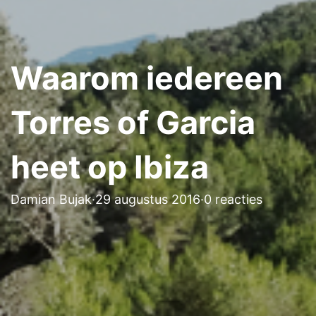
Waarom iedereen
Torres of Garcia
heet op Ibiza
Damian Bujak
·
29 augustus 2016
·
0 reacties