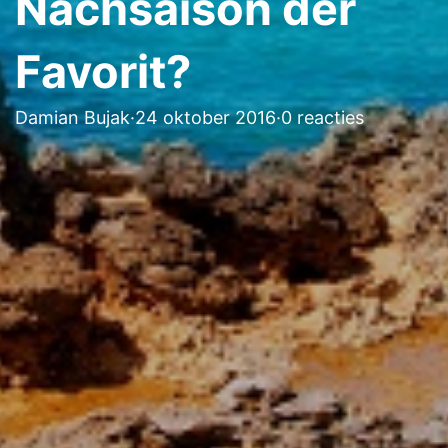
Nachsaison der
Favorit?
Damian Bujak
·
24 oktober 2016
·
0 reacties