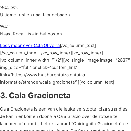
Waarom:
Ultieme rust en naaktzonnebaden
Waar:
Naast Roca Llisa in het oosten
Lees meer over Cala Oliveira
[/vc_column_text]
[/vc_column_inner][/vc_row_inner][vc_row_inner]
[vc_column_inner width=”1/2″][vc_single_image image=”2637″
img_size=”full” onclick=”custom_link”
link=”https://www.huishurenibiza.nl/ibiza-
informatie/stranden/cala-gracioneta/”][vc_column_text]
3. Cala Gracioneta
Cala Gracioneta is een van die leuke verstopte Ibiza strandjes.
Je kan hier komen door via Cala Gracio over de rotsen te
klimmen of door bij het restaurant “Chiringuito Gracioneta” de
deur met daarop beach te kiezen. Perfect strand ook om met