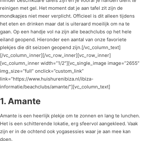
minder beschikbare tafels zijn en je vooraf je handen dient te
reinigen met gel. Het moment dat je aan tafel zit zijn de
mondkapjes niet meer verplicht. Officieel is dit alleen tijdens
het eten en drinken maar dat is uiteraard moeilijk om na te
gaan. Op een handje vol na zijn alle beachclubs op het hele
eiland geopend. Hieronder een aantal van onze favoriete
plekjes die dit seizoen geopend zijn.[/vc_column_text]
[/vc_column_inner][/vc_row_inner][vc_row_inner]
[vc_column_inner width=”1/2″][vc_single_image image=”2655″
img_size=”full” onclick=”custom_link”
link=”https://www.huishurenibiza.nl/ibiza-
informatie/beachclubs/amante/”][vc_column_text]
1. Amante
Amante is een heerlijk plekje om te zonnen en lang te lunchen.
Het is een schitterende lokatie, erg sfeervol aangekleed. Vaak
zijn er in de ochtend ook yogasessies waar je aan mee kan
doen.