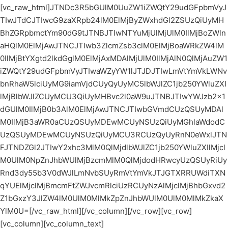
[vc_raw_html]JTNDc3R5bGUlM0UuZW1iZWQtY29udGFpbmVyJ
TIwJTdCJTIwcG9zaXRpb24lM0ElMjByZWxhdGl2ZSUzQiUyMH
BhZGRpbmctYm90dG9tJTNBJTIwNTYuMjUlMjUlM0IlMjBoZWln
aHQlM0ElMjAwJTNCJTIwb3ZlcmZsb3clM0ElMjBoaWRkZW4lM
0IlMjBtYXgtd2lkdGglM0ElMjAxMDAlMjUlM0IlMjAlN0QlMjAuZW1
iZWQtY29udGFpbmVyJTIwaWZyYW1lJTJDJTIwLmVtYmVkLWNv
bnRhaW5lciUyMG9iamVjdCUyQyUyMC5lbWJlZC1jb250YWluZXI
lMjBlbWJlZCUyMCU3QiUyMHBvc2l0aW9uJTNBJTIwYWJzb2x1
dGUlM0IlMjB0b3AlM0ElMjAwJTNCJTIwbGVmdCUzQSUyMDAl
M0IlMjB3aWR0aCUzQSUyMDEwMCUyNSUzQiUyMGhlaWdodC
UzQSUyMDEwMCUyNSUzQiUyMCU3RCUzQyUyRnN0eWxlJTN
FJTNDZGl2JTIwY2xhc3MlM0QlMjdlbWJlZC1jb250YWluZXIlMjcl
M0UlM0NpZnJhbWUlMjBzcmMlM0QlMjdodHRwcyUzQSUyRiUy
Rnd3dy55b3V0dWJlLmNvbSUyRmVtYmVkJTJGTXRRUWdiTXN
qYUElMjclMjBmcmFtZWJvcmRlciUzRCUyNzAlMjclMjBhbGxvd2
Z1bGxzY3JlZW4lM0UlM0MlMkZpZnJhbWUlM0UlM0MlMkZkaX
YlM0U=[/vc_raw_html][/vc_column][/vc_row][vc_row]
[vc_column][vc_column_text]