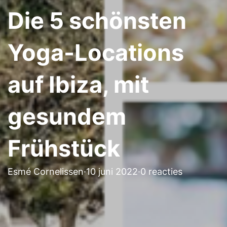
Die 5 schönsten
Yoga-Locations
auf Ibiza, mit
gesundem
Frühstück
Esmé Cornelissen
·
10 juni 2022
·
0 reacties