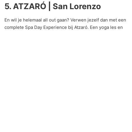
5. ATZARÓ | San Lorenzo
En wil je helemaal all out gaan? Verwen jezelf dan met een
complete Spa Day Experience bij Atzaró. Een yoga les en
een spa dag. Deze belachelijk mooie oase van rust is
gelegen in een sinaasappelboomgaard, en staat
wereldwijd bekend om het wellness aanbod. Er zijn
verschillende pakketten beschikbaar beginnend vanaf
€100, inclusief lounge bed, gebruik van de spa, hammam,
saunas en sportschool, een yoga & wellness les, een
handdoek, locker en €70 te besteden aan eten en drinken.
Voor €90 extra heb je er ook een ontspannende full body
massage bij en voor €200 kun je kiezen uit een Atzaró
facial met organische producten. Een echte authentieke
Ibiza-ervaring.
Wanneer:
Dagelijks van 10:00 – 20:00
Prijs:
Vanaf €100