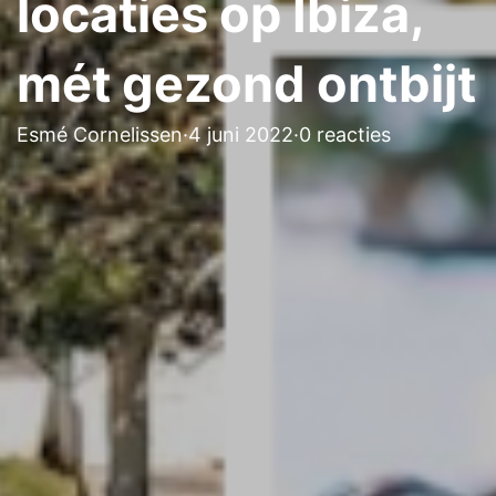
locaties op Ibiza,
mét gezond ontbijt
Esmé Cornelissen
·
4 juni 2022
·
0 reacties