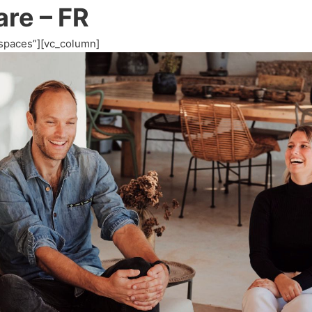
re – FR
spaces”][vc_column]