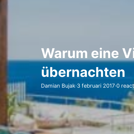
Warum eine Vil
übernachten
Damian Bujak
·
3 februari 2017
·
0 react