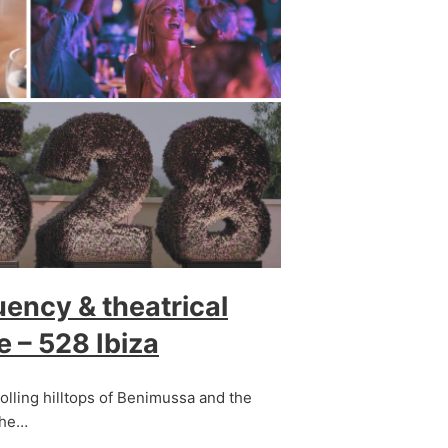
uency & theatrical
e – 528 Ibiza
rolling hilltops of Benimussa and the
the…