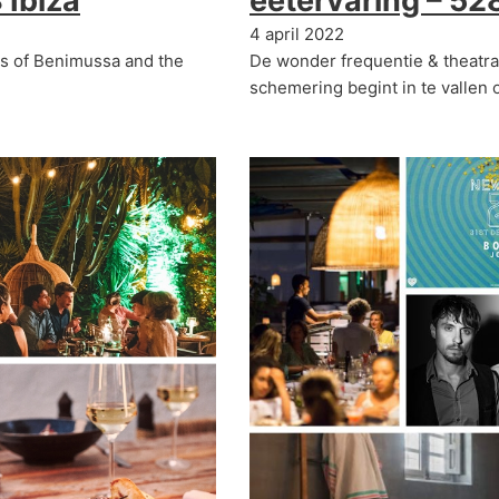
 Ibiza
eetervaring – 528
4 april 2022
ops of Benimussa and the
De wonder frequentie & theatral
schemering begint in te vallen